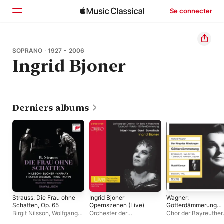
Se connecter
Accueil
SOPRANO · 1927 - 2006
Ingrid Bjoner
Parcourir
Rechercher
Derniers albums
Strauss: Die Frau ohne
Ingrid Bjoner
Wagner:
Schatten, Op. 65
Opernszenen (Live)
Götterdämmerung
(Live)
Birgit Nilsson
,
Wolfgang
Orchester der
Chor der Bayreuther
Sawallisch
,
Ingrid Bjoner
,
Bayerischen Staatsoper
Festspiele
,
Rudolf K