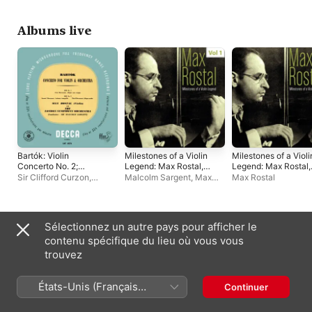
Symphony Orchestra
,
Orchestra
Max Rostal
Albums live
Bartók: Violin
Milestones of a Violin
Milestones of a Violi
Concerto No. 2;
Legend: Max Rostal,
Legend: Max Rostal,
Rawsthorne: Piano
Vol. 1 (Live)
Vol. 2 (Live)
Sir Clifford Curzon
,
Malcolm Sargent
,
Max
Max Rostal
Concerto No. 2
Malcolm Sargent
,
London
Rostal
,
BBC Symphony
Symphony Orchestra
,
Orchestra
Max Rostal
Singles et EP
Sélectionnez un autre pays pour afficher le
contenu spécifique du lieu où vous vous
trouvez
États-Unis (Français
Continuer
France)