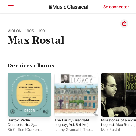
Se connecter
Accueil
VIOLON · 1905 - 1991
Max Rostal
Parcourir
Rechercher
Derniers albums
Bartók: Violin
The Launy Grøndahl
Milestones of a Violi
Concerto No. 2;
Legacy, Vol. 8 (Live)
Legend: Max Rostal,
Rawsthorne: Piano
Vol. 2 (Live)
Sir Clifford Curzon
,
Launy Grøndahl
,
The
Max Rostal
Concerto No. 2
Malcolm Sargent
,
London
Danish Radio Symphony