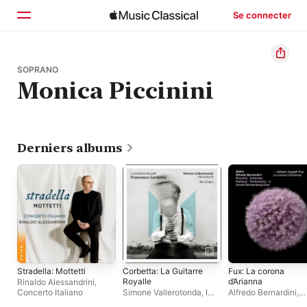
Se connecter
Accueil
SOPRANO
Monica Piccinini
Parcourir
Rechercher
Derniers albums
Stradella: Mottetti
Corbetta: La Guitarre
Fux: La corona
Royalle
d’Arianna
Rinaldo Alessandrini
,
Concerto Italiano
Simone Vallerotonda
,
I
Alfredo Bernardini
,
Bassifondi
,
Bor Zuljan
Carlotta Colombo
,