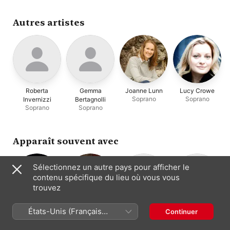
Monica Piccinini
,
Ze
Autres artistes
Roberta
Gemma
Joanne Lunn
Lucy Crowe
Soprano
Soprano
Invernizzi
Bertagnolli
Soprano
Soprano
Apparaît souvent avec
Sélectionnez un autre pays pour afficher le
contenu spécifique du lieu où vous vous
trouvez
Rinaldo
Concerto
Sonia Tedla
Filippo Farinelli
États-Unis (Français
Continuer
Soprano
Piano
Alessandrini
Italiano
France)
Direction
Ensemble de