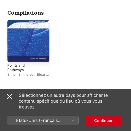
Compilations
Points and
Pathways
Simon Emmerson
,
Eleanor
Dawson
,
Shiva Nova
,
Inok Paek
,
Jane
Chapman
Apparaît souvent avec
Sélectionnez un autre pays pour afficher le
contenu spécifique du lieu où vous vous
trouvez
États-Unis (Français
Continuer
France)