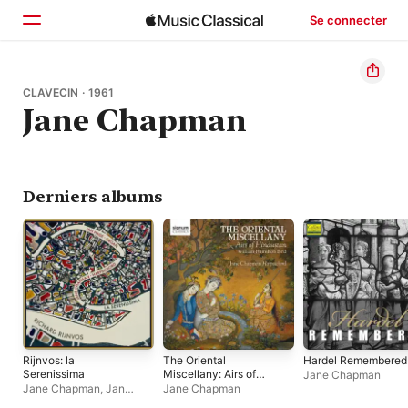
Se connecter
Accueil
CLAVECIN · 1961
Jane Chapman
Parcourir
Rechercher
Derniers albums
Rijnvos: la
The Oriental
Hardel Remembered
Serenissima
Miscellany: Airs of
Jane Chapman
Hindustan
Jane Chapman
,
Jan
Jane Chapman
Hage