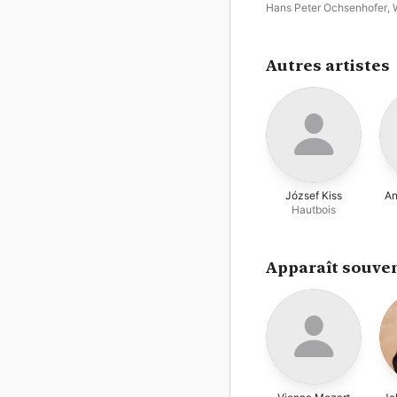
Orchestra
Hans Peter Ochsenhofer
,
Mozartisten
Autres artistes
József Kiss
An
Hautbois
Apparaît souven