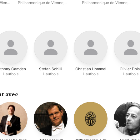
Oboe Concerto
Wiener
Philharmonique de Vienne
,
Philharmonique de Vienne
,
Myung-Whun Chung
André Previn
thony Camden
Stefan Schilli
Christian Hommel
Olivier Doi
Hautbois
Hautbois
Hautbois
Hautbois
t avec