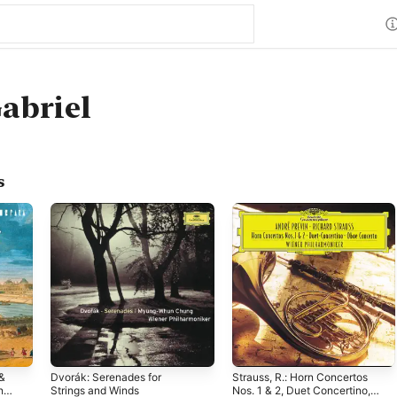
abriel
s
&
Dvorák: Serenades for
Strauss, R.: Horn Concertos
nd
Strings and Winds
Nos. 1 & 2, Duet Concertino,