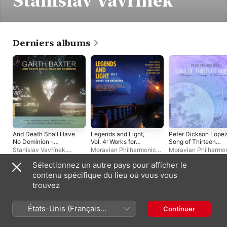
Stanislav Vavřínek
Derniers albums
And Death Shall Have
Legends and Light,
Peter Dickson Lopez
No Dominion -
Vol. 4: Works for
Song of Thirteen
Single
Orchestra
Moons - EP
Stanislav Vavřínek
,
Moravian Philharmonic
Moravian Philharmo
Janáček Philharmonic
Orchestra
,
Janáček
Olomouc
,
Janáček
Sélectionnez un autre pays pour afficher le
Orchestra
,
Kühn Choir Of
Philharmonic Orchestra
,
Philharmonic Orches
Prague
Stanislav Vavřínek
,
Evan-
contenu spécifique du lieu où vous vous
Alexis Christ
,
Pavel
Albums live
trouvez
Šnajdr
États-Unis (Français
Continuer
France)