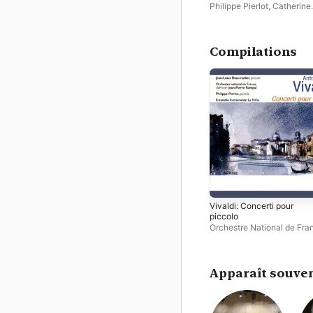
Philippe Pierlot
,
Catherine
Michel
,
Monique Bouvet
Compilations
Vivaldi: Concerti pour
piccolo
Orchestre National de Fra
Philippe Pierlot
,
Jean-Loui
Beaumadier
Apparaît souven