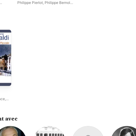
Philippe Pierlot
,
Philippe Bernold
,
Orchestre de Chambre de Paris
nce
,
s
t avec