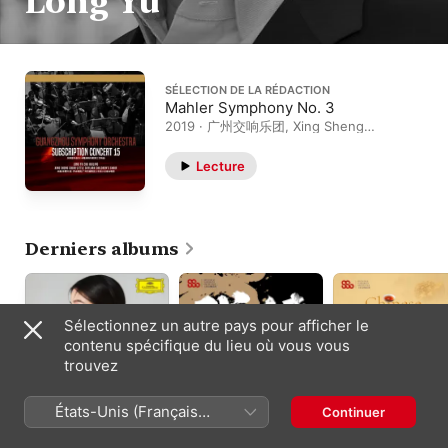
Long Yu
SÉLECTION DE LA RÉDACTION
Mahler Symphony No. 3
2019 · 广州交响乐团, Xing Sheng
Choir, Long Yu, Little Skylark
Children's Choir
Lecture
Derniers albums
Sélectionnez un autre pays pour afficher le
contenu spécifique du lieu où vous vous
trouvez
États-Unis (Français
Continuer
Love Symposium
Wuxia - In
Chinese Kitchen — 
France)
Commemoration of
Feast of Flavors
Esther Yoo
,
Long Yu
,