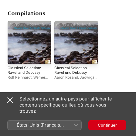
Sonatas
Monte-Carlo
,
Eliahu
Inbal
,
Werner Haas
Compilations
Classical Selection:
Classical Selection -
Ravel and Debussy
Ravel und Debussy
Rolf Reinhardt
,
Werner
Aaron Rosand
,
Jadwiga
Haas
,
RSO Ljubljana
Kotnowska
,
Werner Haas
Autres artistes
Sélectionnez un autre pays pour afficher le
contenu spécifique du lieu où vous vous
trouvez
États-Unis (Français
Continuer
France)