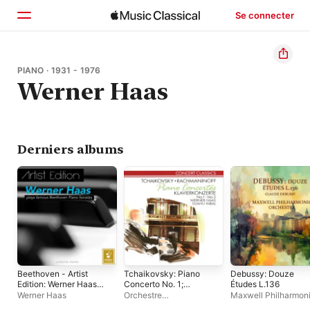
Se connecter
Accueil
PIANO · 1931 - 1976
Werner Haas
Parcourir
Rechercher
Derniers albums
Beethoven - Artist
Tchaikovsky: Piano
Debussy: Douze
Edition: Werner Haas
Concerto No. 1;
Études L.136
plays famous
Rachmaninoff: Piano
Werner Haas
Orchestre
Maxwell Philharmon
Beethoven Piano
Concerto No. 2
Philharmonique de
Orchestra