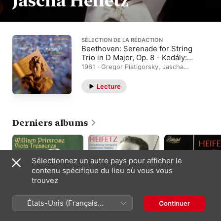
Jascha Heifetz
SÉLECTION DE LA RÉDACTION
Beethoven: Serenade for String
Trio in D Major, Op. 8 - Kodály:
Duo for Violin and Cello in D
1961 · Gregor Piatigorsky, Jascha
Heifetz, William Primrose
Minor, Op. 7
Lecture
Derniers albums
Sélectionnez un autre pays pour afficher le
contenu spécifique du lieu où vous vous
trouvez
États-Unis (Français
Continuer
William Primrose: Viola
Korngold,
J.S. Bach: Violin
France)
Treasures (2024
Castelnuovo-Tedesco
Sonatas & Partitas,