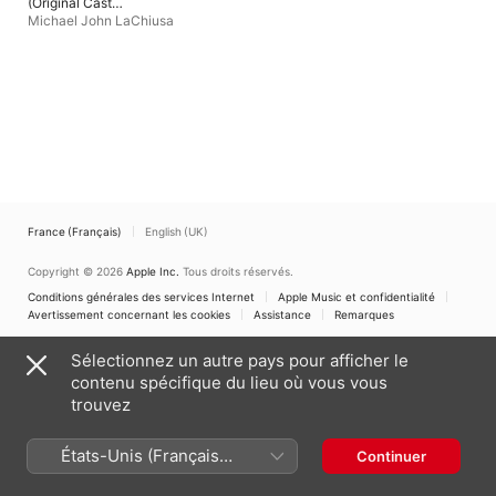
(Original Cast
Recording)
Michael John LaChiusa
France (Français)
English (UK)
Copyright © 2026
Apple Inc.
Tous droits réservés.
Conditions générales des services Internet
Apple Music et confidentialité
Avertissement concernant les cookies
Assistance
Remarques
Sélectionnez un autre pays pour afficher le
contenu spécifique du lieu où vous vous
trouvez
États-Unis (Français
Continuer
France)