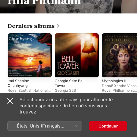
Hila Plitmann
Derniers albums
Ittai Shapira:
Georgia Stitt: Bell
Mythologies II
Chunhyang
Tower
Danaë Xanthe Vlass
Royal Scottish National
Georgia Stitt
Royal Philharmonic
Orchestra
,
Florin
Orchestra
,
Michael
Sélectionnez un autre pays pour afficher le
Parvulescu
,
Hila
Shapiro
Plitmann
,
Ittai Shapira
contenu spécifique du lieu où vous vous
Singles et EP
trouvez
États-Unis (Français
Continuer
France)