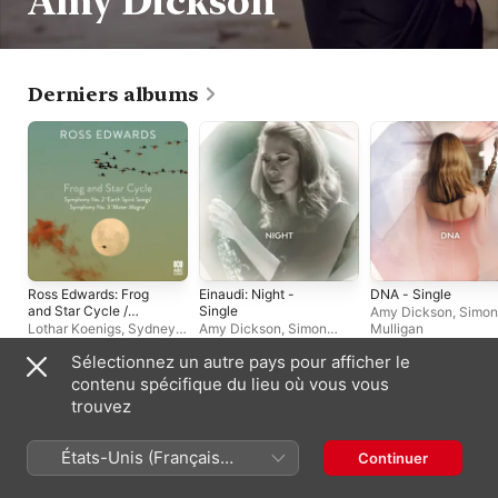
Amy Dickson
Derniers albums
Ross Edwards: Frog
Einaudi: Night -
DNA - Single
and Star Cycle /
Single
Amy Dickson
,
Simon
Symphony No. 2
Lothar Koenigs
,
Sydney
Amy Dickson
,
Simon
Mulligan
'Earth Spirit Songs' /
Symphony Orchestra
,
Mulligan
Sélectionnez un autre pays pour afficher le
Symphony No. 3
David Zinman
,
Markus
'Mater Magna'
Stenz
contenu spécifique du lieu où vous vous
Singles et EP
trouvez
États-Unis (Français
Continuer
France)