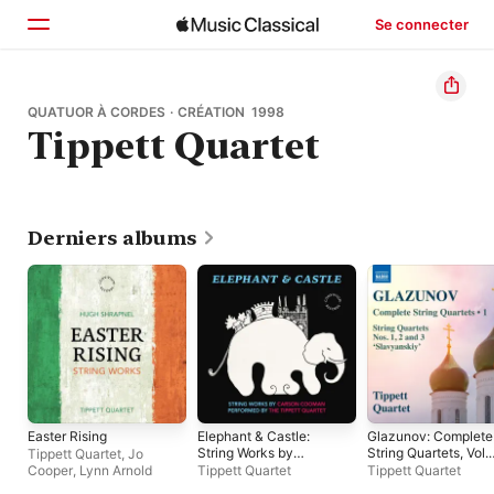
Se connecter
Accueil
QUATUOR À CORDES · CRÉATION 1998
Tippett Quartet
Parcourir
Rechercher
Derniers albums
Easter Rising
Elephant & Castle:
Glazunov: Complete
String Works by
String Quartets, Vol.
Tippett Quartet
,
Jo
Carson Cooman
1
Cooper
,
Lynn Arnold
Tippett Quartet
Tippett Quartet