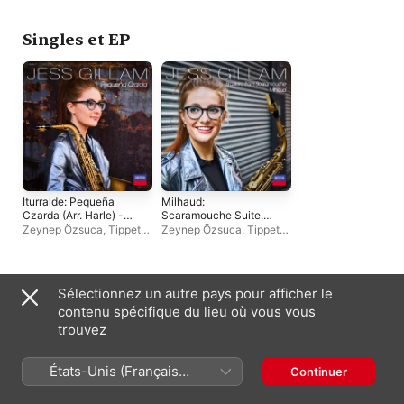
Singles et EP
Iturralde: Pequeña
Milhaud:
Czarda (Arr. Harle) -
Scaramouche Suite,
Single
op. 165c: 3.
Zeynep Özsuca
,
Tippett
Zeynep Özsuca
,
Tippett
Brazileira
Quartet
,
Jess Gillam
,
Quartet
,
Jess Gillam
,
Andee Birkett
Andee Birkett
Compilations
Sélectionnez un autre pays pour afficher le
contenu spécifique du lieu où vous vous
trouvez
États-Unis (Français
Continuer
France)