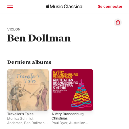
Se connecter
Accueil
VIOLON
Ben Dollman
Parcourir
Rechercher
Derniers albums
Traveller's Tales
A Very Brandenburg
Christmas
Monica Schmidt
Andersen
,
Ben Dollman
,
Paul Dyer
,
Australian
Dual Aura
Brandenburg Orchestra