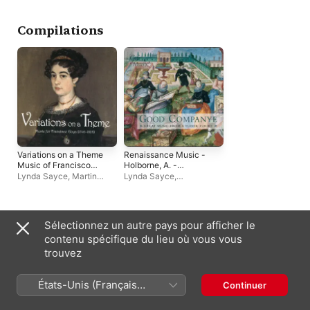
Compilations
Variations on a Theme
Renaissance Music -
Music of Francisco
Holborne, A. -
Goya
Dowland, J. - Henry
Lynda Sayce
,
Martin
Lynda Sayce
,
Viii - Rosseter, P. -
Souter
Elizabethan Consort
,
Prioris, J. (Good
David Skinner
,
Alamire
,
Companye - Great
Martin Souter
Music From A Tudor
Artistes similaires
Sélectionnez un autre pays pour afficher le
Court)
contenu spécifique du lieu où vous vous
trouvez
États-Unis (Français
Continuer
France)