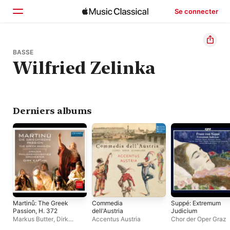
Se connecter
Accueil
BASSE
Wilfried Zelinka
Parcourir
Rechercher
Derniers albums
Martinů: The Greek
Commedia
Suppé: Extremum
Passion, H. 372
dell'Austria
Judicium
Markus Butter
,
Dirk
Accentus Austria
Chor der Oper Graz
Kaftan
,
Dshamilja Kaiser
,