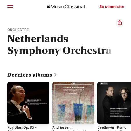
Se connecter
Accueil
ORCHESTRE
Netherlands
Parcourir
Symphony Orchestra
Rechercher
Derniers albums
Ruy Blas, Op. 95 -
Andriessen:
Beethoven: Piano