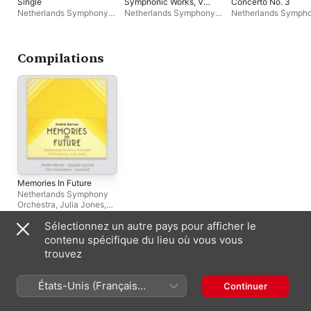
Single
Symphonic Works, Vol.
Concerto No. 3
4
Netherlands Symphony
Netherlands Symphony
Netherlands Symph
Orchestra
,
Jan Willem de
Orchestra
,
David
Orchestra
,
Jan Wille
Vriend
Porcelijn
Vriend
,
Hannes Minn
Compilations
Memories In Future
Netherlands Symphony
Orchestra
,
Julia Jones
,
André Kerver
Sélectionnez un autre pays pour afficher le
contenu spécifique du lieu où vous vous
Apparaît souvent avec
trouvez
États-Unis (Français
Continuer
France)