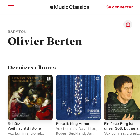
Se connecter
Accueil
BARYTON
Olivier Berten
Parcourir
Rechercher
Derniers albums
Schütz:
Purcell: King Arthur
Ein feste Burg ist
Weihnachtshistorie
unser Gott: Luther a
Vox Luminis
,
David Lee
,
the Music of the
Vox Luminis
,
Lionel
Robert Buckland
,
Jan
Vox Luminis
,
Lionel
Reformation
Meunier
Kullmann
,
Caroline
Meunier
,
Bart Jacob