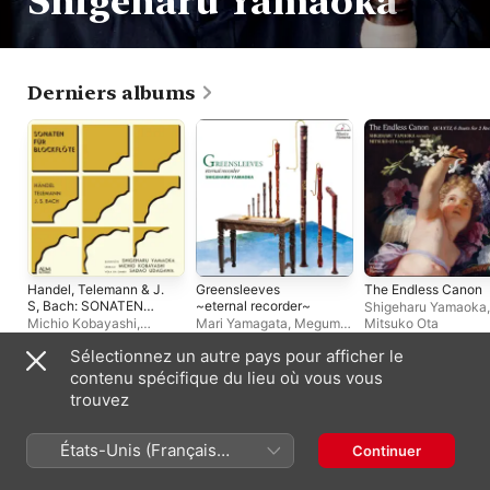
Shigeharu Yamaoka
Derniers albums
Handel, Telemann & J.
Greensleeves
The Endless Canon
S, Bach: SONATEN
~eternal recorder~
Shigeharu Yamaoka
,
FÜR BLOCKFLÖTE
Michio Kobayashi
,
Mari Yamagata
,
Megumi
Mitsuko Ota
Shigeharu Hirao-
Fukuoka
,
Les Cinq Sens
,
Sélectionnez un autre pays pour afficher le
Yamaoka
,
Sadao
Shigeharu Yamaoka
,
Ai
Udagawa
Asai
,
Asuka Takahashi
,
contenu spécifique du lieu où vous vous
Mitsuko Ohta
Compilations
trouvez
États-Unis (Français
Continuer
France)