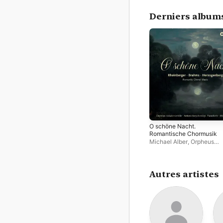
Derniers album
O schöne Nacht.
Romantische Chormusik
Michael Alber
,
Orpheus
Vokalensemble
,
Antonii
Baryshevskyi
Autres artistes