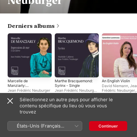
Neuburger
Derniers albums
Marcelle de
Marthe Bracquemond:
An English Violin
Manziarly:
Syrinx - Single
David Niemann
,
Jea
Impressions de mer: I.
Jean Frédéric Neuburger
Jean Frédéric Neuburger
,
Frédéric Neuburger
,
La Grève - Single
Mathilde Calderini
Geneviève Laurenc
Sélectionnez un autre pays pour afficher le
Orchestre de Picard
contenu spécifique du lieu où vous vous
Albums live
trouvez
États-Unis (Français
Continuer
France)