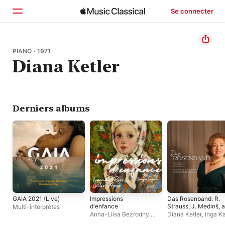
Se connecter
Accueil
PIANO · 1971
Diana Ketler
Parcourir
Rechercher
Derniers albums
GAIA 2021 (Live)
Impressions
Das Rosenband: R.
d'enfance
Strauss, J. Medinš, a
Multi-interprètes
Kalninš
Anna-Liisa Bezrodny
,
Diana Ketler
,
Inga K
Diana Ketler
,
Ensemble