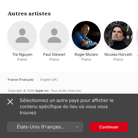
Duo
Autres artistes
Tra Nguyen
Paul Stewart
Roger Muraro
Nicolas Horvath
Piano
Piano
Piano
Piano
France (Français)
English (UK)
Copyright © 2026
Apple Inc.
Tous droits réservés.
Conditions générales des services Internet
Apple Music et confidentialité
Sélectionnez un autre pays pour afficher le
Avertissement concernant les cookies
Assistance
Remarques
contenu spécifique du lieu où vous vous
trouvez
États-Unis (Français
Continuer
France)