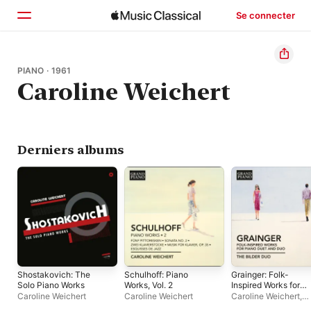
Se connecter
Accueil
PIANO · 1961
Caroline Weichert
Parcourir
Rechercher
Derniers albums
Shostakovich: The
Schulhoff: Piano
Grainger: Folk-
Solo Piano Works
Works, Vol. 2
Inspired Works for
Piano Duet and Duo
Caroline Weichert
Caroline Weichert
Caroline Weichert
,
Clemens Rave
,
Bilde