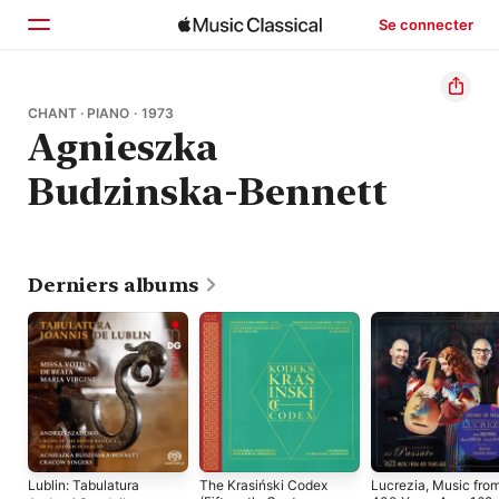
Se connecter
Accueil
CHANT · PIANO · 1973
Agnieszka
Parcourir
Budzinska-Bennett
Rechercher
Derniers albums
Lublin: Tabulatura
The Krasiński Codex
Lucrezia, Music fro