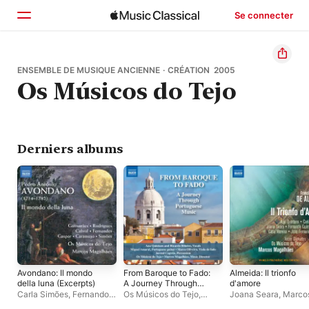
Se connecter
Accueil
ENSEMBLE DE MUSIQUE ANCIENNE · CRÉATION 2005
Os Músicos do Tejo
Parcourir
Rechercher
Derniers albums
Avondano: Il mondo
From Baroque to Fado:
Almeida: Il trionfo
della luna (Excerpts)
A Journey Through
d'amore
Portuguese Music
Carla Simões
,
Fernando
Os Músicos do Tejo
,
Joana Seara
,
Marco
(Live)
Guimarães
,
Marcos
Marcos Magalhães
,
Magalhães
,
Os Músi