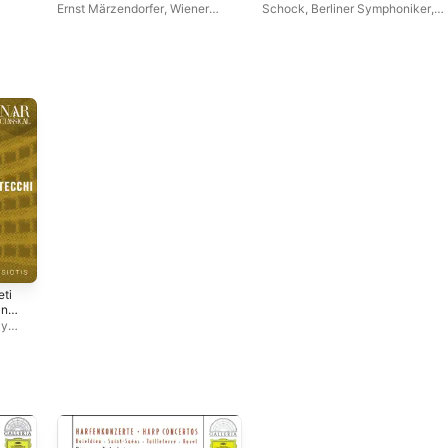
(Symphonies Nos. 40–59)
Ernst Märzendorfer
,
Wiener
Schock
,
Berliner Symphoniker
,
Kammerorchester
Stina-Britta Melander
eti
ani
ly