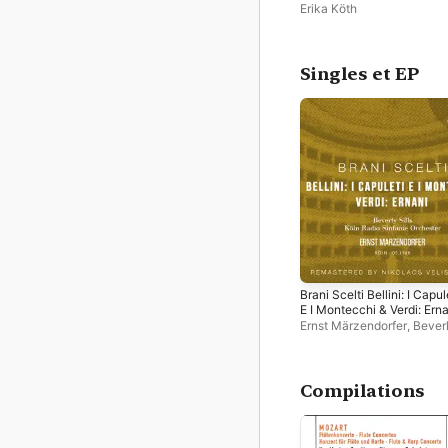
Erika Köth
Singles et EP
Brani Scelti Bellini: I Capul
E I Montecchi & Verdi: Ern
- EP
Ernst Märzendorfer
,
Bever
Sills
,
Köln Radio Sinfonie
Orchester
Compilations