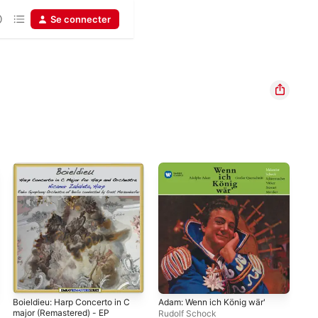
Se connecter
Boieldieu: Harp Concerto in C
Adam: Wenn ich König wär'
Stra
major (Remastered) - EP
Rudolf Schock
Ern