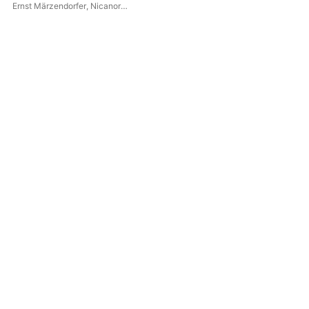
Ernst Märzendorfer
,
Nicanor
Sin
Zabaleta
,
Rundfunk-
Sinfonieorchester Berlin