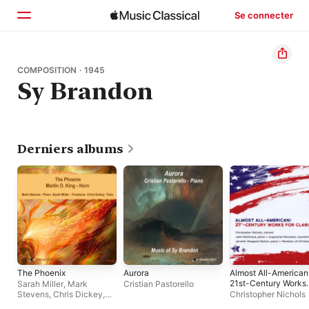
Se connecter
Accueil
COMPOSITION · 1945
Sy Brandon
Parcourir
Rechercher
Derniers albums
The Phoenix
Aurora
Almost All-American
21st-Century Works
Sarah Miller
,
Mark
Cristian Pastorello
for Clarinet
Stevens
,
Chris Dickey
,
Christopher Nichols
Martin D. King