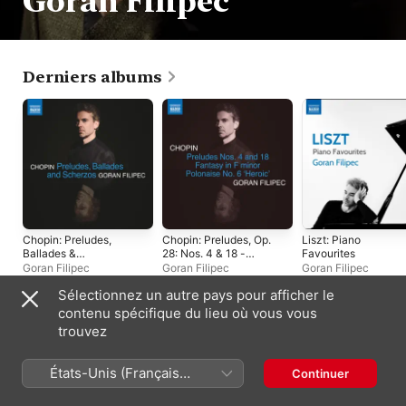
Goran Filipec
Derniers albums
Chopin: Preludes,
Chopin: Preludes, Op.
Liszt: Piano
Ballades &
28: Nos. 4 & 18 -
Favourites
Scherzos
Fantasy, Op. 49 &
Goran Filipec
Goran Filipec
Goran Filipec
Polonaise, Op. 53 -
Sélectionnez un autre pays pour afficher le
EP
contenu spécifique du lieu où vous vous
Singles et EP
trouvez
États-Unis (Français
Continuer
France)