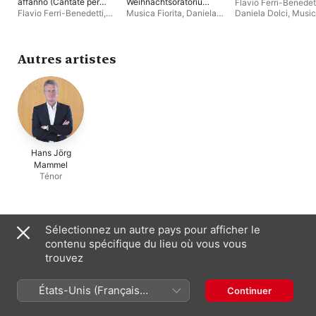
affanno (Cantate per
Weihnachtsoratorium,
Flavio Ferri-Benedet
contralto)
BWV 248
Flavio Ferri-Benedetti
,
Musica Fiorita
,
Daniela
Daniela Dolci
,
Musi
Johannes Keller
,
Daniel
Dolci
Fiorita
Rosin
Autres artistes
Hans Jörg
Mammel
Ténor
Apparaît souvent avec
Sélectionnez un autre pays pour afficher le
contenu spécifique du lieu où vous vous
trouvez
États-Unis (Français
Continuer
France)
Musica Fiorita
Daniela Dolci
Jörg Halubek
Hofkapelle