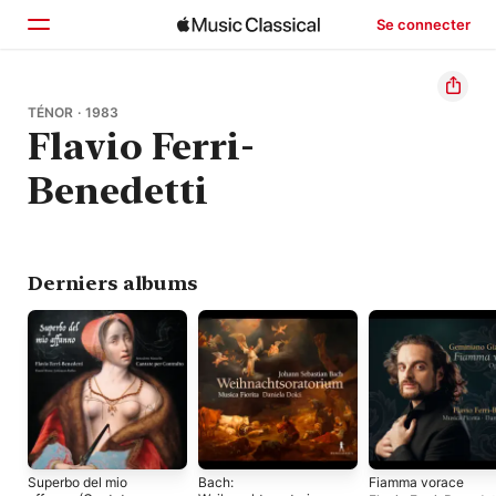
Se connecter
Accueil
TÉNOR · 1983
Flavio Ferri-
Parcourir
Benedetti
Rechercher
Derniers albums
Superbo del mio
Bach:
Fiamma vorace