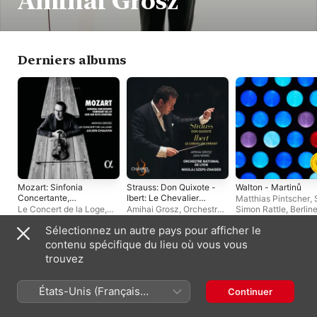
Amihai Grosz
Derniers albums
Mozart: Sinfonia
Strauss: Don Quixote -
Walton - Martinů
Concertante,
Ibert: Le Chevalier
Matthias Pintscher
,
Symphony No. 39 &
errant
Le Concert de la Loge
,
Amihai Grosz
,
Orchestre
Simon Rattle
,
Berline
Così Fan Tutte
Amihai Grosz
,
Julien
National de Lyon
,
Jian
Philharmoniker
,
Ami
Sélectionnez un autre pays pour afficher le
Overture
Chauvin
Wang
,
Nikolaj Szeps-
Grosz
Znaider
contenu spécifique du lieu où vous vous
Singles et EP
trouvez
États-Unis (Français
Continuer
France)