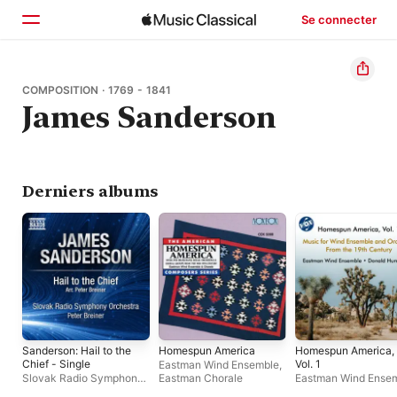
Se connecter
Accueil
COMPOSITION · 1769 - 1841
James Sanderson
Parcourir
Rechercher
Derniers albums
Sanderson: Hail to the
Homespun America
Homespun America,
Chief - Single
Vol. 1
Eastman Wind Ensemble
,
Slovak Radio Symphony
Eastman Chorale
Eastman Wind Ense
Orchestra
,
Peter Breiner
Donald Hunsberger