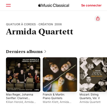
Se connecter
Accueil
QUATUOR À CORDES · CRÉATION 2006
Armida Quartett
Parcourir
Rechercher
Derniers albums
Max Reger, Johanna
Franck & Martin:
Mozart: String
Senfter: Clarinet
Piano Quintets
Quartets, Vol. V
Quintets
Kilian Herold
,
Armida
Martin Klett
,
Armida
Armida Quartett
Quartett
Quartett