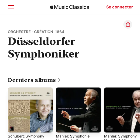
Se connecter
Accueil
ORCHESTRE · CRÉATION 1864
Düsseldorfer
Parcourir
Symphoniker
Rechercher
Derniers albums
Schubert: Symphony
Mahler: Symphonie
Mahler: Symphony