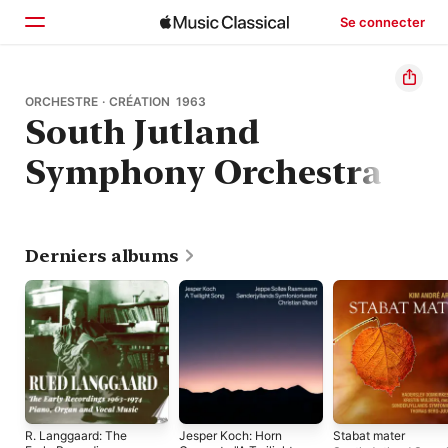
Se connecter
Accueil
ORCHESTRE · CRÉATION 1963
South Jutland
Parcourir
Symphony Orchestra
Rechercher
Derniers albums
R. Langgaard: The
Jesper Koch: Horn
Stabat mater