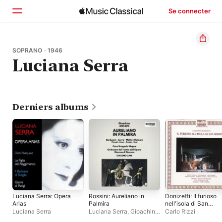
Se connecter
Accueil
SOPRANO · 1946
Luciana Serra
Parcourir
Rechercher
Derniers albums
Luciana Serra: Opera
Rossini: Aureliano in
Donizetti: Il furioso
Arias
Palmira
nell'isola di San
Domingo
Luciana Serra
Luciana Serra
,
Gioachino
Carlo Rizzi
Rossini
,
Helga Müller-