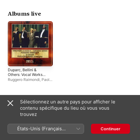
Molinari
,
Carlo Cava
,
Giancarlo Tosi
,
Paolo
Barbacini
,
Bernardino
Albums live
Trotta
,
Anna Maria Pizzoli
Duparc, Bellini &
Others: Vocal Works
(Live)
Ruggero Raimondi
,
Paola
Molinari
,
Vincenzo La
Scola
,
Luciana Serra
Autres artistes
Sélectionnez un autre pays pour afficher le
contenu spécifique du lieu où vous vous
trouvez
États-Unis (Français
Continuer
France)