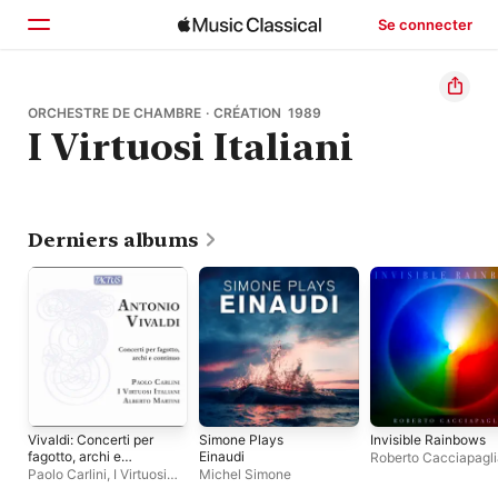
Se connecter
Accueil
ORCHESTRE DE CHAMBRE · CRÉATION 1989
I Virtuosi Italiani
Parcourir
Rechercher
Derniers albums
Vivaldi: Concerti per
Simone Plays
Invisible Rainbows
fagotto, archi e
Einaudi
Roberto Cacciapagli
continuo
Paolo Carlini
,
I Virtuosi
Michel Simone
Italiani
,
Alberto Martini