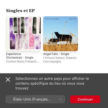
Singles et EP
Experience
Angel Falls - Single
(Orchestral) - Single
I Virtuosi Italiani
,
Roberto
Cosimo Maria Palopoli
,
Cacciapaglia
Daniel Hope
Artistes similaires
Sélectionnez un autre pays pour afficher le
contenu spécifique du lieu où vous vous
trouvez
États-Unis (Français
Continuer
France)