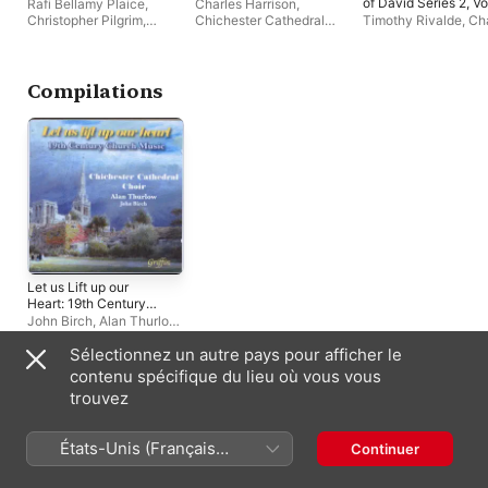
of David Series 2, Vo
Rafi Bellamy Plaice
,
Charles Harrison
,
10
Christopher Pilgrim
,
Chichester Cathedral
Timothy Rivalde
,
Ch
Ischia Gooda
Choir
Harrison
,
Chichester
Cathedral Choir
Compilations
Let us Lift up our
Heart: 19th Century
Victorian Church
John Birch
,
Alan Thurlow
,
Music
Chichester Cathedral
Sélectionnez un autre pays pour afficher le
Choir
contenu spécifique du lieu où vous vous
Artistes similaires
trouvez
États-Unis (Français
Continuer
France)