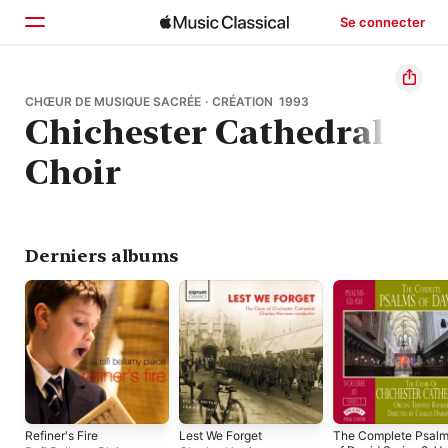
Se connecter
Accueil
CHŒUR DE MUSIQUE SACRÉE · CRÉATION 1993
Chichester Cathedral
Parcourir
Choir
Rechercher
Derniers albums
Refiner's Fire
Lest We Forget
The Complete Psal