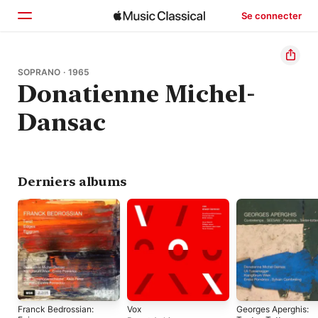
Se connecter
Accueil
SOPRANO · 1965
Donatienne Michel-
Parcourir
Dansac
Rechercher
Derniers albums
Franck Bedrossian:
Vox
Georges Aperghis: