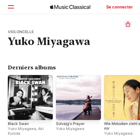
Se connecter
Accueil
VIOLONCELLE
Yuko Miyagawa
Parcourir
Rechercher
Derniers albums
Black Swan
Solvejg's Prayer
Wie Melodien zieht 
mir
Yuko Miyagawa
,
Aki
Yuko Miyagawa
Kuroda
Yuko Miyagawa