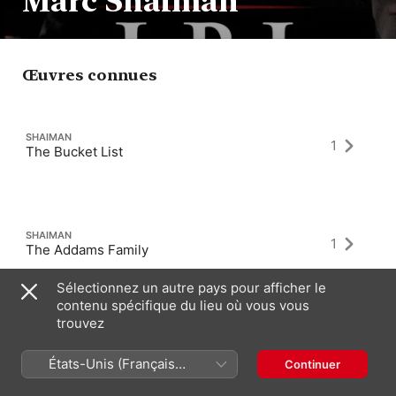
Marc Shaiman
Œuvres connues
SHAIMAN
1
The Bucket List
SHAIMAN
1
The Addams Family
Sélectionnez un autre pays pour afficher le
contenu spécifique du lieu où vous vous
trouvez
SHAIMAN
1
Mary Poppins Returns
États-Unis (Français
Continuer
France)