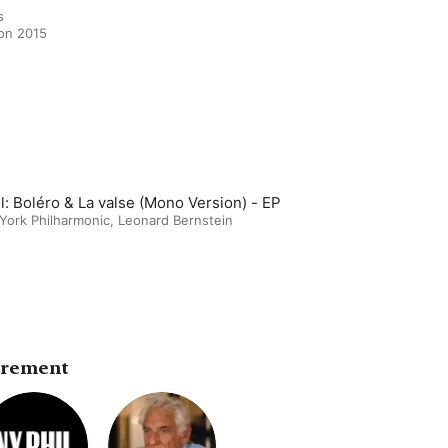


ion 2015
l: Boléro & La valse (Mono Version) - EP
York Philharmonic
,
Leonard Bernstein
trement