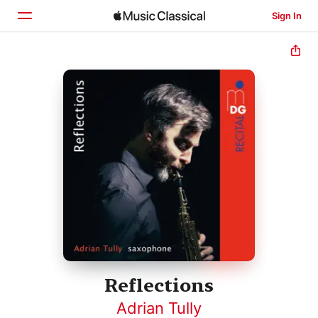
Sign In
Home
Browse
Search
Reflections
Adrian Tully