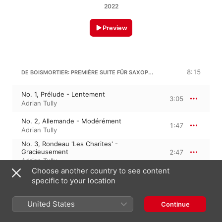
2022
Preview
DE BOISMORTIER: PREMIÈRE SUITE FÜR SAXOPHON IN E MINOR, OP. 35
8:15
No. 1, Prélude - Lentement
3:05
Adrian Tully
No. 2, Allemande - Modérément
1:47
Adrian Tully
No. 3, Rondeau 'Les Charites' -
Gracieusement
2:47
Adrian Tully
Choose another country to see content
No. 4, L'Emerveillée - Gaiment
0:34
specific to your location
Adrian Tully
United States
Continue
JOSEPH BODIN DE BOISMORTIER
2:48
Six Suites de pièces, Op. 35, PB 430-435