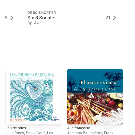
DE BOISMORTIER
DE
8
Six 6 Sonates
21
4 
Op. 44
Op
Jeu de rôles
A la française
J. 
for
Julie Roset
,
Paolo Corsi
,
Les
Johanna Baumgärtel
,
Frank