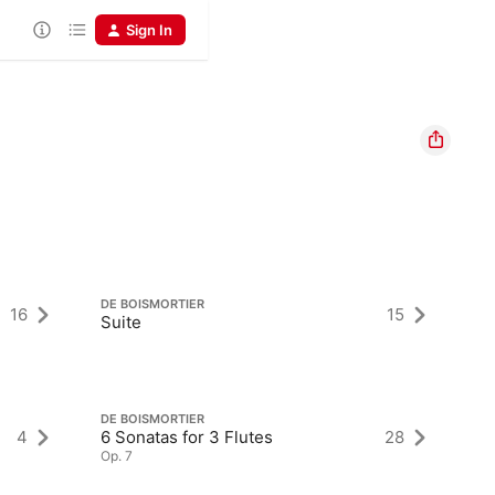
Sign In
DE
DE BOISMORTIER
16
15
Si
Suite
Op
DE BOISMORTIER
DE
4
6 Sonatas for 3 Flutes
28
6 
Op. 7
Op