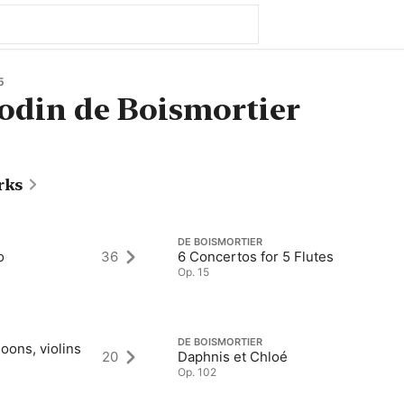
5
odin de Boismortier
rks
DE BOISMORTIER
o
36
6 Concertos for 5 Flutes
Op. 15
DE BOISMORTIER
oons, violins
20
Daphnis et Chloé
Op. 102