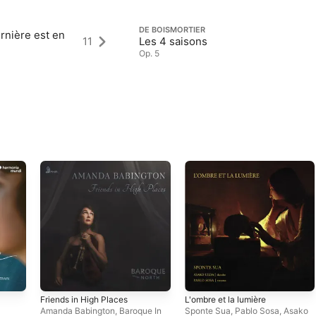
DE BOISMORTIER
rnière est en
11
Les 4 saisons
Op. 5
Friends in High Places
L'ombre et la lumière
Amanda Babington
,
Baroque In
Sponte Sua
,
Pablo Sosa
,
Asako