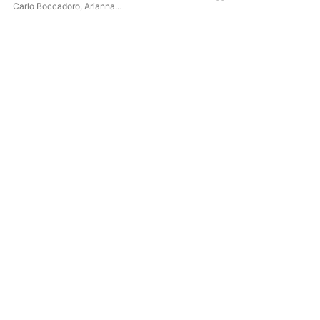
Carlo Boccadoro
,
Arianna
Vendittelli
,
Carlo Prampolini
,
Sentieri Selvaggi
,
Samuele Telari