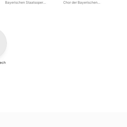
Bayerischen Staatsoper
Chor der Bayerischen
München
,
Marianne Schech
,
Staatsoper München
,
Joseph
Georg Solti
,
Benno Kusche
,
Keilberth
,
Jess Thomas
Hermann Uhde
,
Irmgard Barth
,
Christel Goltz
,
Karl Ostertag
,
Ernst Haefliger
,
Paul Kuën
ech