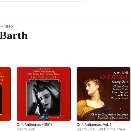
 - 1980
 Barth
,
Orff: Antigonae (1951)
Orff: Antigonae, Vol. 1
Georg Solti
Georg Solti
,
Kurt Böhme
,
Chor