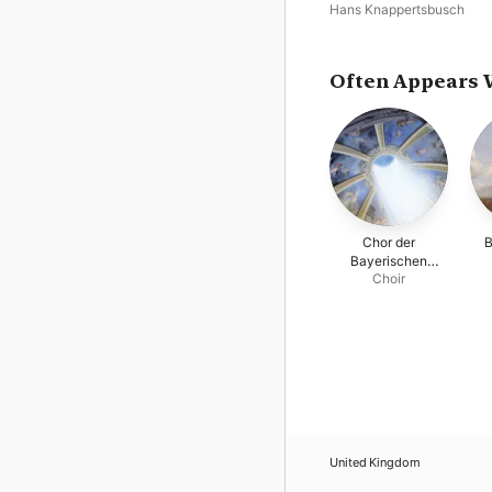
Hans Knappertsbusch
Often Appears 
Chor der
B
Bayerischen
Choir
Staatsoper
München
United Kingdom