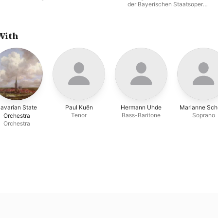
der Bayerischen Staatsoper
München
,
Ernst Haeflinger
,
Marianne Schech
,
Paul Knen
,
Karl Ostertag
,
Irmgard Barth
,
Christel Goltz
,
Benno Kusche
,
With
Hermann Uhde
avarian State
Paul Kuën
Hermann Uhde
Marianne Sch
Tenor
Bass-Baritone
Soprano
Orchestra
Orchestra