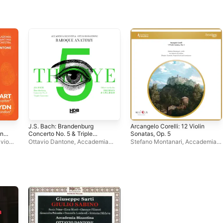
J.S. Bach: Brandenburg
Arcangelo Corelli: 12 Violin
ony
Concerto No. 5 & Triple
Sonatas, Op. 5
Concerto - Other Works by
avio
Ottavio Dantone
,
Accademia
Stefano Montanari
,
Accademia
Telemann & C.P.E. Bach
Bizantina
,
Alessandro Tampieri
Bizantina
,
Ottavio Dantone
(Deluxe Edition)