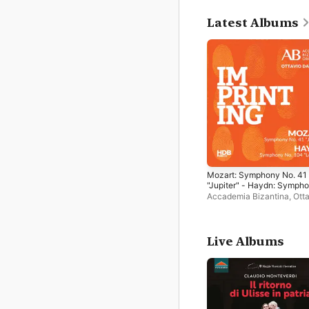
Latest Albums
Mozart: Symphony No. 41
"Jupiter" - Haydn: Symph
No. 104 "London"
Accademia Bizantina
,
Ott
Dantone
Live Albums