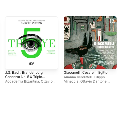
J.S. Bach: Brandenburg
Giacomelli: Cesare in Egitto
Con
Concerto No. 5 & Triple
Arianna Vendittelli
,
Filippo
Ott
Concerto - Other Works by
Accademia Bizantina
,
Ottavio
Mineccia
,
Ottavio Dantone
,
Bal
Telemann & C.P.E. Bach
Dantone
Federico Fiorio
,
Valerio Contaldo
,
Ric
Accademia Bizantina
,
Biz
Margherita Maria Sala
,
Emöke
Arm
Baráth
Ben
Ren