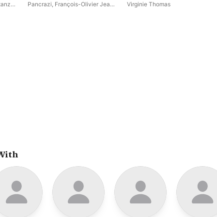
tanzo
,
Pancrazi
,
François-Olivier Jean
,
Virginie Thomas
ée
Les Pages & les Chantres du
inon
,
Centre de musique baroque de
nelies
Versailles
,
Tassis Christoyannis
,
Véronique Gens
,
Marine Lafdal-
Franc
,
Virginie Thomas
,
Les
Ambassadeurs ~ La Grande
Écurie
,
Hasnaa Bennani
,
Mathias
Vidal
,
Sandrine Piau
,
David
Witczak
,
Alexis Kossenko
With