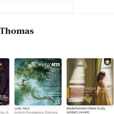
e Thomas
Lully: Atys
Mademoiselle Hilaire (Lully,
lambert, cavalli)
mur
,
A
Antonin Rondepierre
,
Éléonore