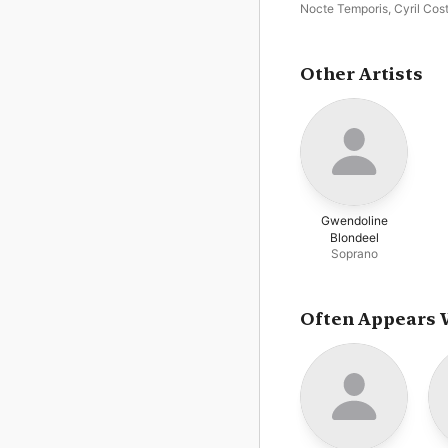
Nocte Temporis
,
Cyril Cos
Mélissa Petit
,
Marie-Andr
Bouchard-Lesieur
,
Lore B
Reinoud Van Mechelen
,
An
van Gramberen
Other Artists
Gwendoline
Blondeel
Soprano
Often Appears 