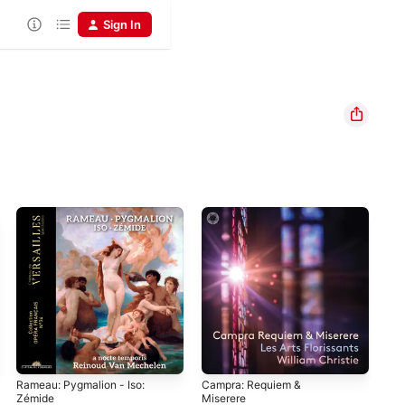
Sign In
Rameau: Pygmalion - Iso:
Campra: Requiem &
Gas
Zémide
Miserere
Ens