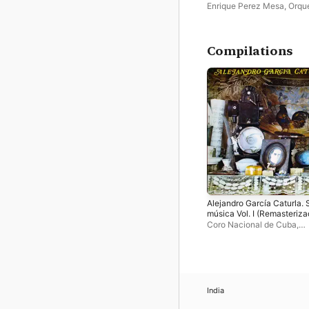
Enrique Perez Mesa
,
Orqu
Sinfónica Nacional de Cu
Compilations
Alejandro García Caturla. 
música Vol. I (Remasteriza
- EP
Coro Nacional de Cuba
,
Orquesta Sinfónica Nacion
Cuba
India