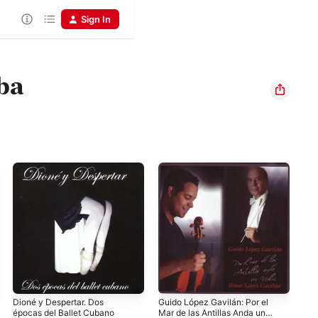
Sign In
ba
Dioné y Despertar. Dos
Guido López Gavilán: Por el
Con
épocas del Ballet Cubano
Mar de las Antillas Anda un
Orq