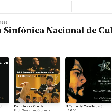
 1959
 Sinfónica Nacional de Cu
ol.
De mutuo a - Cuerda
El Cantar del Caballero y Su
Destino
Erick Grossman
,
Orquesta