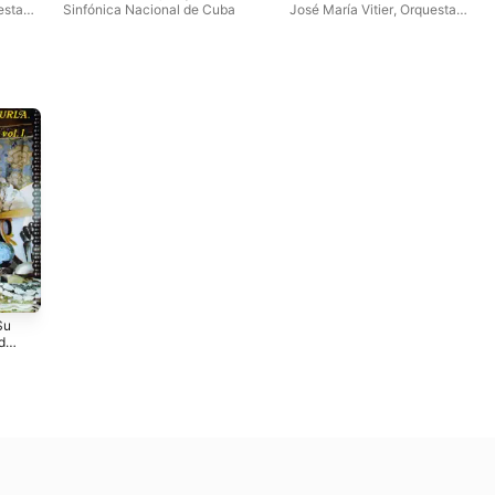
esta
Sinfónica Nacional de Cuba
José María Vitier
,
Orquesta
ba
Sinfónica Nacional de Cuba
,
Alejandro Rodriguez
,
Floraime
Fernández
,
Antonio Comas
,
Bárbara Llanes
,
Coro Exaudi
,
Ariel Sarduy
,
Iván Valiente
,
Marcos Madrigal
Su
do)
al de