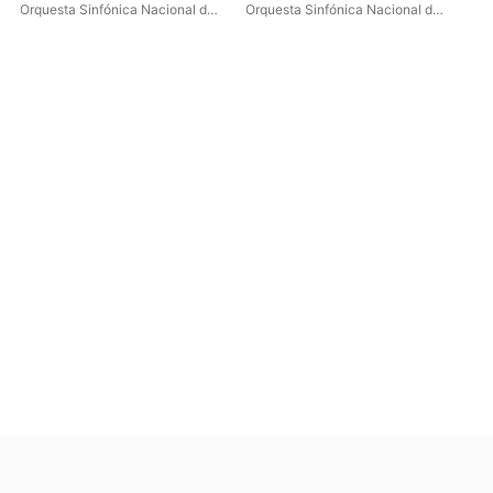
Violín
Orquesta Sinfónica Nacional de
Orquesta Sinfónica Nacional de
Orq
Cuba
Cuba
,
Ilmar López Gavilán
,
Cu
Teresita Junco