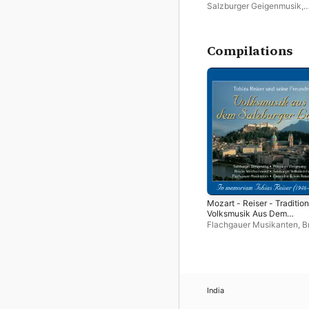
Tobi Reiser Sen
Salzburger Geigenmusik
,
Salzburger Gitarren-Dreisp
Mariedl Muller-Willroider
,
Reiser Quintet
Compilations
Mozart - Reiser - Tradition
Volksmusik Aus Dem
Salzburger Land
Flachgauer Musikanten
,
B
Walchsmeid
,
Salzburg
Volksliedchor
,
Ensemble T
Reiser
,
Salzburg Dreigesa
Pongauer Viergesang
India